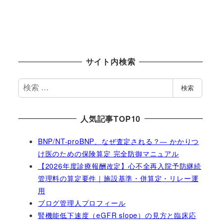
サイト内検索
検
検索
索
人気記事TOP10
BNP/NT-proBNP、なぜ査定される？― かかりつ
け医のための保険算定 完全防御マニュアル
【2026年度診療報酬改定】心不全再入院予防継続
管理料の算定要件｜施設基準・併算定・リレー運
用
ブログ管理人プロフィール
腎機能低下速度（eGFR slope）の見方と臨床応