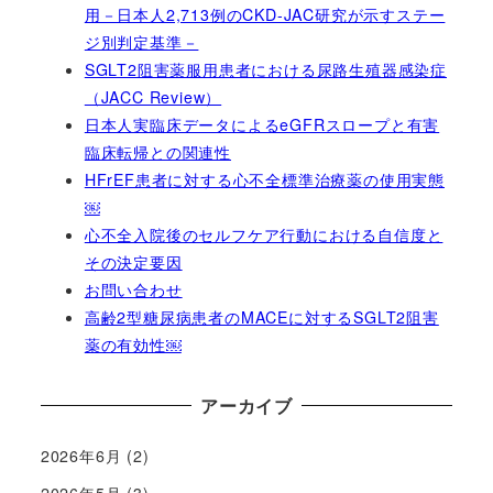
用－日本人2,713例のCKD-JAC研究が示すステー
ジ別判定基準－
SGLT2阻害薬服用患者における尿路生殖器感染症
（JACC Review）
日本人実臨床データによるeGFRスロープと有害
臨床転帰との関連性
HFrEF患者に対する心不全標準治療薬の使用実態
￼
心不全入院後のセルフケア行動における自信度と
その決定要因
お問い合わせ
高齢2型糖尿病患者のMACEに対するSGLT2阻害
薬の有効性￼
アーカイブ
2026年6月
(2)