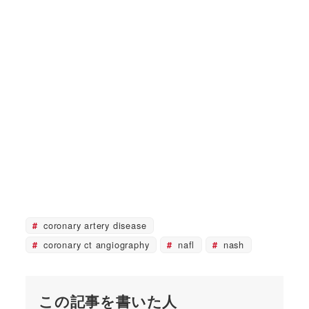
coronary artery disease
coronary ct angiography
nafl
nash
この記事を書いた人