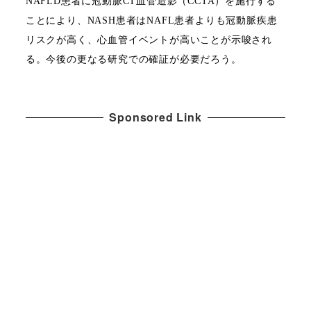
NAFLD
患者に冠動脈
CT
血管造影（
CCTA
）を施行する
ことにより、
NASH
患者は
NAFL
患者よりも冠動脈疾患
リスクが高く、心血管イベントが高いことが示唆され
る。今後の更なる研究での確証が必要だろう。
Sponsored Link