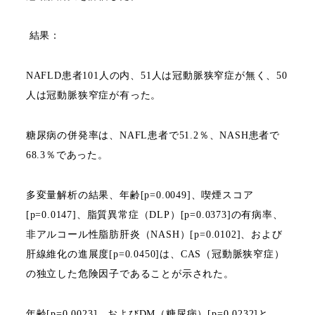
結果：
NAFLD
患者
101
人の内、
51
人は冠動脈狭窄症が無く、
50
人は冠動脈狭窄症が有った。
糖尿病の併発率は、
NAFL
患者で
51.2
％、
NASH
患者で
68.3
％であった。
多変量解析の結果、年齢
[p=0.0049]
、喫煙スコア
[p=0.0147]
、脂質異常症（
DLP
）
[p=0.0373]
の有病率、
非アルコール性脂肪肝炎（
NASH
）
[p=0.0102]
、および
肝線維化の進展度
[p=0.0450]
は、
CAS
（冠動脈狭窄症）
の独立した危険因子であることが示された。
年齢
[p=0.0023]
、および
DM
（糖尿病）
[p=0.0232]
と