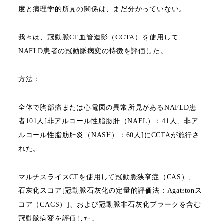
度と病理学的所見の関係は、まだ分かっていない。
我々は、冠動脈
CT
血管造影（
CCTA
）を使用して
NAFLD
患者の冠動脈病変の特徴を評価した。
方法：
全体で胸部痛または心電図の異常所見がある
NAFLD
患
者
101
人
[
非アルコール性脂肪肝（
NAFL
）：
41
人、非ア
ルコール性脂肪肝炎（
NASH
）：
60
人
]
に
CCTA
が施行さ
れた。
マルチスライス
CT
を使用して冠動脈狭窄症（
CAS
）、
石灰化スコア
[
冠動脈石灰化の定量的評価法：
Agatston
ス
コア（
CACS
）
]
、および冠動脈非石灰化プラークを含む
冠動脈病変を評価した。