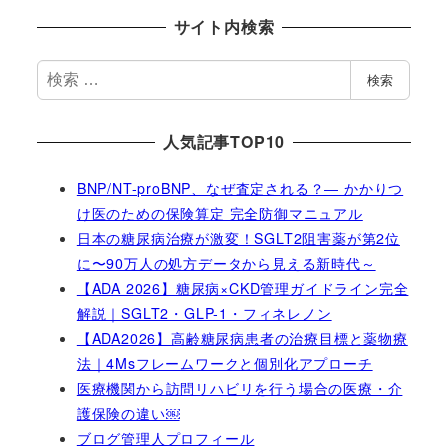
サイト内検索
検
検索
索
人気記事TOP10
BNP/NT-proBNP、なぜ査定される？― かかりつ
け医のための保険算定 完全防御マニュアル
日本の糖尿病治療が激変！SGLT2阻害薬が第2位
に〜90万人の処方データから見える新時代～
【ADA 2026】糖尿病×CKD管理ガイドライン完全
解説｜SGLT2・GLP-1・フィネレノン
【ADA2026】高齢糖尿病患者の治療目標と薬物療
法｜4Msフレームワークと個別化アプローチ
医療機関から訪問リハビリを行う場合の医療・介
護保険の違い￼
ブログ管理人プロフィール