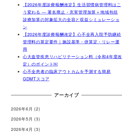
【2026年度診療報酬改定】生活習慣病管理料はこ
う変わる ― 署名廃止・充実管理加算＋地域包括
診療加算の対象拡大の全容と収益シミュレーショ
ン
【2026年度診療報酬改定】心不全再入院予防継続
管理料の算定要件｜施設基準・併算定・リレー運
用
心大血管疾患リハビリテーション料（令和4年度改
定）のポイント￼
心不全患者の臨床アウトカムを予測する簡易
GDMTスコア
アーカイブ
2026年6月
(2)
2026年5月
(3)
2026年4月
(3)