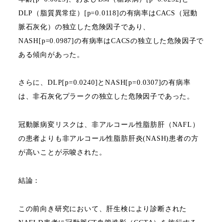
DLP
（脂質異常症）
[p=0.0118]
の有病率は
CACS
（冠動
脈石灰化）の独立した危険因子であり、
NASH[p=0.0987]
の有病率は
CACS
の独立した危険因子で
ある傾向があった。
さらに、
DLP[p=0.0240]
と
NASH[p=0.0307]
の有病率
は、非石灰化プラークの独立した危険因子であった。
冠動脈病変リスクは、非アルコール性脂肪肝（
NAFL
）
の患者よりも非アルコール性脂肪肝炎
(NASH)
患者の方
が高いことが示唆された。
結論：
この前向き研究において、肝生検により診断された