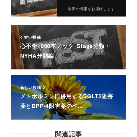
最新の情報をお届けします
古い投稿
心不全1000本ノック_Stage分類・
NYHA分類編
新しい投稿
メトホルミンに併用するSGLT2阻害
薬とDPP-4阻害薬のベ…
関連記事