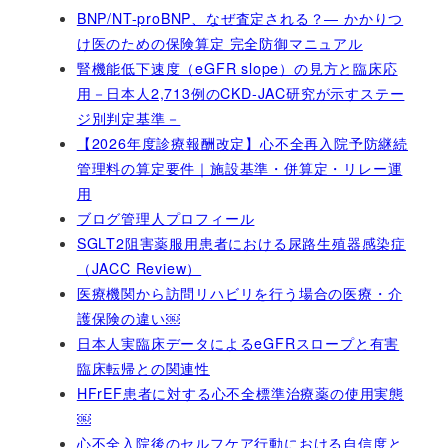
BNP/NT-proBNP、なぜ査定される？― かかりつ
け医のための保険算定 完全防御マニュアル
腎機能低下速度（eGFR slope）の見方と臨床応
用－日本人2,713例のCKD-JAC研究が示すステー
ジ別判定基準－
【2026年度診療報酬改定】心不全再入院予防継続
管理料の算定要件｜施設基準・併算定・リレー運
用
ブログ管理人プロフィール
SGLT2阻害薬服用患者における尿路生殖器感染症
（JACC Review）
医療機関から訪問リハビリを行う場合の医療・介
護保険の違い￼
日本人実臨床データによるeGFRスロープと有害
臨床転帰との関連性
HFrEF患者に対する心不全標準治療薬の使用実態
￼
心不全入院後のセルフケア行動における自信度と