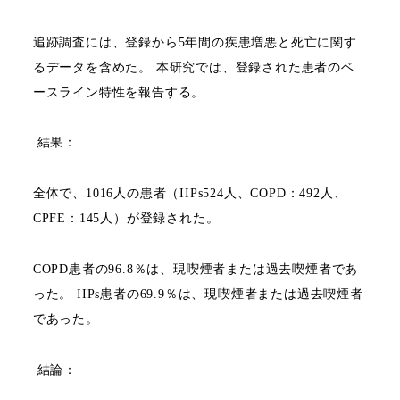
追跡調査には、登録から
5
年間の疾患増悪と死亡に関す
るデータを含めた。
本研究では、登録された患者のベ
ースライン特性を報告する。
結果：
全体で、
1016
人の患者（
IIPs524
人、
COPD
：
492
人、
CPFE
：
145
人）が登録された。
COPD
患者の
96.8
％は、現喫煙者または過去喫煙者であ
った。
IIPs
患者の
69.9
％は、現喫煙者または過去喫煙者
であった。
結論：