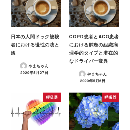
日本の人間ドック被験
COPD患者とACO患者
者における慢性の咳と
における肺癌の組織病
痰
理学的タイプと潜在的
なドライバー変異
やまちゃん
2020年5月27日
やまちゃん
2020年5月6日
呼吸器
呼吸器