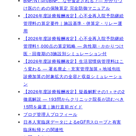
BNP/NT-proBNP、なぜ査定される？― かかりつ
け医のための保険算定 完全防御マニュアル
【2026年度診療報酬改定】心不全再入院予防継続
管理料の算定要件｜施設基準・併算定・リレー運
用
【2026年度診療報酬改定】心不全再入院予防継続
管理料1,000点の算定戦略 ― 急性期・かかりつけ
医・回復期の3施設別シミュレーション付
【2026年度診療報酬改定】生活習慣病管理料はこ
う変わる ― 署名廃止・充実管理加算＋地域包括
診療加算の対象拡大の全容と収益シミュレーショ
ン
【2026年度診療報酬改定】疑義解釈その1＋その2
徹底解説 ― 193問からクリニック院長が読むべき
15問を厳選｜施行直前ガイド
ブログ管理人プロフィール
日本人実臨床データによるeGFRスロープと有害
臨床転帰との関連性