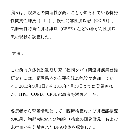
我々は、喫煙との関連性が高いことが知られている特発
性間質性肺炎（
IIPs
）、慢性閉塞性肺疾患（
COPD
）、
気腫合併特発性肺線維症（
CPFE
）などの非がん性肺疾
患の現状を調査した。
方法：
この前向き多施設観察研究（福岡タバコ関連肺疾患登録
研究）には、福岡県内の主要病院
29
施設が参加してい
る。
2013
年
9
月
1
日から
2016
年
4
月
30
日までに登録され
た、
IIPs
、
COPD
、
CPFE
の患者を対象とした。
各患者から背景情報として、臨床検査および肺機能検査
の結果、胸部
X
線および胸部
CT
検査の画像所見、および
末梢血から分離された
DNA
検体を収集した。