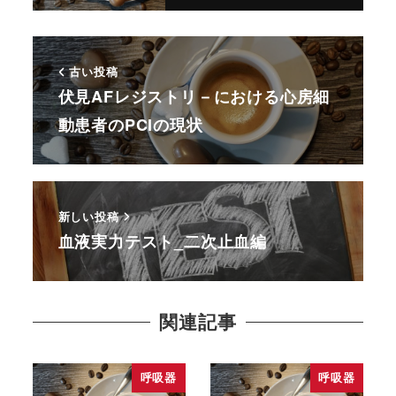
古い投稿
伏見AFレジストリ－における心房細
動患者のPCIの現状
新しい投稿
血液実力テスト_二次止血編
関連記事
呼吸器
呼吸器