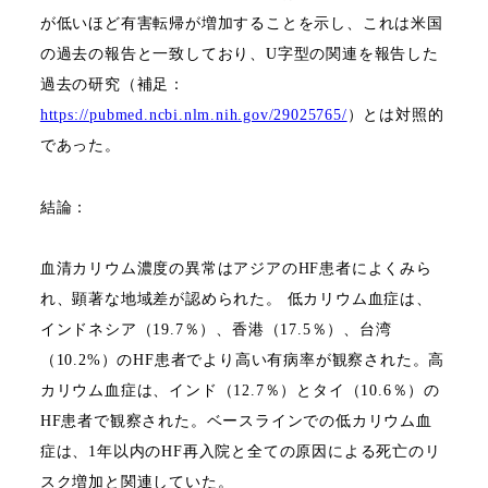
が低いほど有害転帰が増加することを示し、これは米国
の過去の報告と一致しており、
U
字型の関連を報告した
過去の研究（補足：
https://pubmed.ncbi.nlm.nih.gov/29025765/
）とは対照的
であった。
結論：
血清カリウム濃度の異常はアジアの
HF
患者によくみら
れ、顕著な地域差が認められた。
低カリウム血症は、
インドネシア（
19.7
％）、香港（
17.5
％）、台湾
（
10.2%
）の
HF
患者でより高い有病率が観察された。高
カリウム血症は、インド（
12.7
％）とタイ（
10.6
％）の
HF
患者で観察された。
ベースラインでの低カリウム血
症は、
1
年以内の
HF
再入院と全ての原因による死亡のリ
スク増加と関連していた。