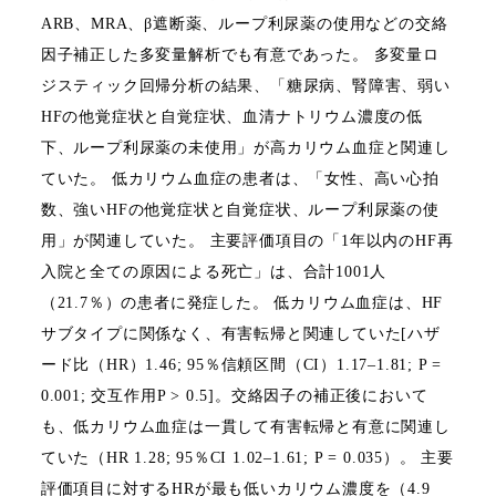
ARB
、
MRA
、β遮断薬、ループ利尿薬の使用などの交絡
因子補正した多変量解析でも有意であった。
多変量ロ
ジスティック回帰分析の結果、「糖尿病、腎障害、弱い
HF
の他覚症状と自覚症状、血清ナトリウム濃度の低
下、ループ利尿薬の未使用」が高カリウム血症と関連し
ていた。
低カリウム血症の患者は、「女性、高い心拍
数、強い
HF
の他覚症状と自覚症状、ループ利尿薬の使
用」が関連していた。
主要評価項目の「
1
年以内の
HF
再
入院と全ての原因による死亡」は、合計
1001
人
（
21.7
％）の患者に発症した。
低カリウム血症は、
HF
サブタイプに関係なく、有害転帰と関連していた
[
ハザ
ード比（
HR
）
1.46; 95
％信頼区間（
CI
）
1.17–1.81; P =
0.001;
交互作用
P > 0.5]
。
交絡因子の補正後において
も、低カリウム血症は一貫して有害転帰と有意に関連し
ていた（
HR 1.28; 95
％
CI 1.02–1.61; P = 0.035
）。
主要
評価項目に対する
HR
が最も低いカリウム濃度を（
4.9