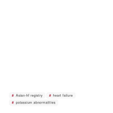
Asian-hf registry
heart failure
potassium abnormalities