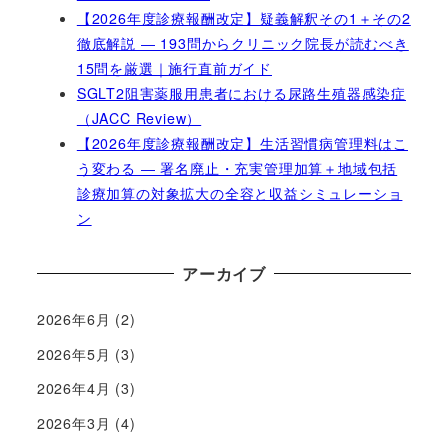
【2026年度診療報酬改定】疑義解釈その1＋その2
徹底解説 ― 193問からクリニック院長が読むべき
15問を厳選｜施行直前ガイド
SGLT2阻害薬服用患者における尿路生殖器感染症
（JACC Review）
【2026年度診療報酬改定】生活習慣病管理料はこ
う変わる ― 署名廃止・充実管理加算＋地域包括
診療加算の対象拡大の全容と収益シミュレーショ
ン
アーカイブ
2026年6月
(2)
2026年5月
(3)
2026年4月
(3)
2026年3月
(4)