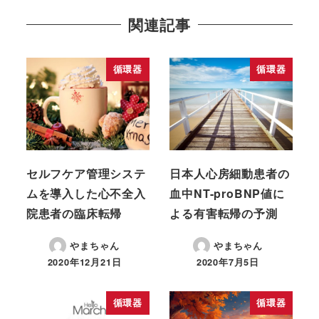
関連記事
循環器
循環器
セルフケア管理システ
日本人心房細動患者の
ムを導入した心不全入
血中NT-proBNP値に
院患者の臨床転帰
よる有害転帰の予測
やまちゃん
やまちゃん
2020年12月21日
2020年7月5日
循環器
循環器