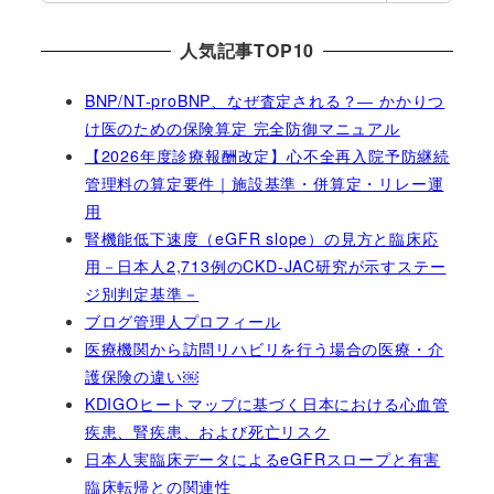
索
人気記事TOP10
BNP/NT-proBNP、なぜ査定される？― かかりつ
け医のための保険算定 完全防御マニュアル
【2026年度診療報酬改定】心不全再入院予防継続
管理料の算定要件｜施設基準・併算定・リレー運
用
腎機能低下速度（eGFR slope）の見方と臨床応
用－日本人2,713例のCKD-JAC研究が示すステー
ジ別判定基準－
ブログ管理人プロフィール
医療機関から訪問リハビリを行う場合の医療・介
護保険の違い￼
KDIGOヒートマップに基づく日本における心血管
疾患、腎疾患、および死亡リスク
日本人実臨床データによるeGFRスロープと有害
臨床転帰との関連性