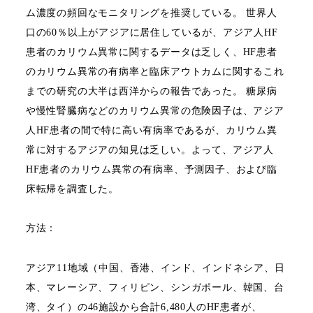
ム濃度の頻回なモニタリングを推奨している。
世界人
口の
60
％以上がアジアに居住しているが、アジア人
HF
患者のカリウム異常に関するデータは乏しく、
HF
患者
のカリウム異常の有病率と臨床アウトカムに関するこれ
までの研究の大半は西洋からの報告であった。
糖尿病
や慢性腎臓病などのカリウム異常の危険因子は、アジア
人
HF
患者の間で特に高い有病率であるが、カリウム異
常に対するアジアの知見は乏しい。よって、アジア人
HF
患者のカリウム異常の有病率、予測因子、および臨
床転帰を調査した。
方法：
アジア
11
地域（中国、香港、インド、インドネシア、日
本、マレーシア、フィリピン、シンガポール、韓国、台
湾、タイ）の
46
施設から合計
6,480
人の
HF
患者が、