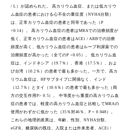
/ L
）が認められた。
高カリウム血症、または低カリウ
ム血症の患者における心不全の重症度（
NYHA
分類）
は、正常カリウム血症の患者と同等であった（
P
=0.14
）。
高カリウム血症の患者は
MRA
での治療頻度が
低く、正常カリウム血症の患者は
ACEi / ARB
での治療
頻度が高く、低カリウム血症の患者はループ利尿薬での
治療頻度が高かった（全ての
P <0.05
）。
低カリウム血
症は、インドネシア（
19.7
％）、香港（
17.5
％）、およ
び台湾（
10.2
％）の患者で最も多かった。一方で、高カ
リウム血症は、
HF
サブタイプに関係なく、インド
（
12.7
％）とタイ（
10.6
％）の患者で最も多かった（両
方の交互作用
P> 0.5
）。
中等度から重度の高カリウム血
症の患者では、軽度の高カリウム血症と比較して
MRA
の
使用がわずかに低かった（
35
％対
46
％、
P = 0.048
）。
これらの地理的差異は、年齢、性別、
NYHA
分類、
eGFR
、糖尿病の既往、入院または外来患者、
ACEi /