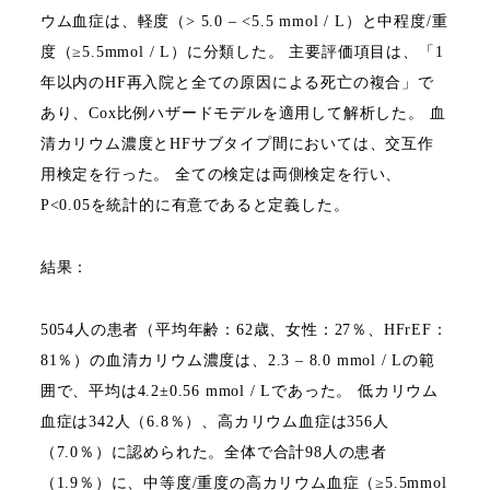
ウム血症は、軽度（
> 5.0 – <5.5 mmol / L
）と中程度
/
重
度（
≥5.5mmol / L
）に分類した。
主要評価項目は、「
1
年以内の
HF
再入院と全ての原因による死亡の複合」で
あり、
Cox
比例ハザードモデルを適用して解析した。
血
清カリウム濃度と
HF
サブタイプ間においては、交互作
用検定を行った。
全ての検定は両側検定を行い、
P<0.05
を統計的に有意であると定義した。
結果：
5054
人の患者（平均年齢：
62
歳、女性：
27
％、
HFrEF
：
81
％）の血清カリウム濃度は、
2.3 – 8.0 mmol / L
の範
囲で、平均は
4.2±0.56 mmol / L
であった。
低カリウム
血症は
342
人（
6.8
％）、高カリウム血症は
356
人
（
7.0
％）に認められた。
全体で合計
98
人の患者
（
1.9
％）に、中等度
/
重度の高カリウム血症（
≥5.5mmol