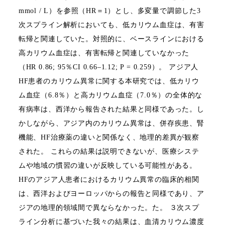
mmol / L
）を参照（
HR
＝
1
）とし、多変量で調節した
3
次スプライン解析においても、低カリウム血症は、有害
転帰と関連していた。対照的に、ベースラインにおける
高カリウム血症は、有害転帰と関連していなかった
（
HR 0.86; 95
％
CI 0.66–1.12; P = 0.259
）。
アジア人
HF
患者のカリウム異常に関する本研究では、低カリウ
ム血症（
6.8
％）と高カリウム血症（
7.0
％）の全体的な
有病率は、西洋から報告された結果と同様であった。
し
かしながら、アジア内のカリウム異常は、併存疾患、腎
機能、
HF
治療薬の違いと関係なく、地理的差異が観察
された。
これらの結果は説明できないが、医療システ
ムや地域の慣習の違いが反映している可能性がある。
HF
のアジア人患者におけるカリウム異常の臨床的相関
は、西洋およびヨーロッパからの報告と同様であり、ア
ジアの地理的領域間で異ならなかった。た。
３次スプ
ライン分析に基づいた我々の結果は、血清カリウム濃度