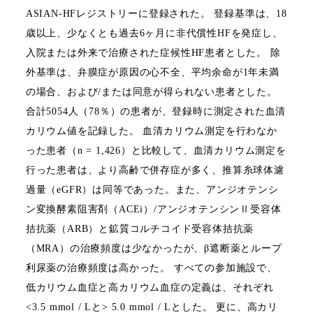
ASIAN‐HF
レジストリーに登録された。
登録基準は、
18
歳以上、少なくとも過去
6
ヶ月に非代償性
HF
を発症し、
入院または外来で治療された症候性
HF
患者とした。
除
外基準は、弁膜症が原因の心不全、平均余命が
1
年未満
の場合、および
/
または同意が得られない患者とした。
合計
5054
人（
78
％）の患者が、登録時に測定された血清
カリウム値を記録した。
血清カリウム測定を行わなか
った患者（
n = 1,426
）と比較して、血清カリウム測定を
行った患者は、より高齢で併存症が多く、推算糸球体濾
過量（
eGFR
）は同等であった。また、アンジオテンシ
ン変換酵素阻害剤（
ACEi
）
/
アンジオテンシンⅡ受容体
拮抗薬（
ARB
）と鉱質コルチコイド受容体拮抗薬
（
MRA
）の治療頻度は少なかったが、β遮断薬とループ
利尿薬の治療頻度は高かった。
すべての参加施設で、
低カリウム血症と高カリウム血症の定義は、それぞれ
<3.5 mmol / L
と
> 5.0 mmol / L
とした。
更に、高カリ