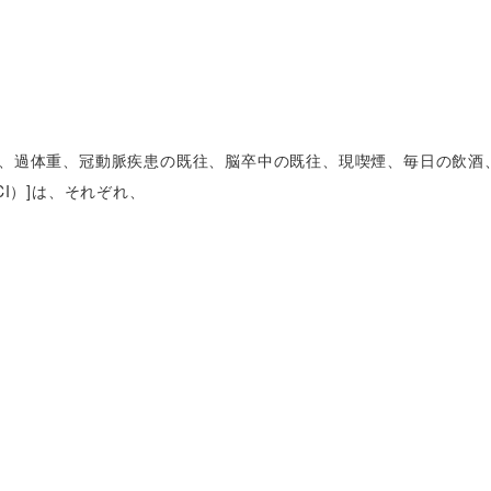
症、過体重、冠動脈疾患の既往、脳卒中の既往、現喫煙、毎日の飲酒
I）]は、それぞれ、