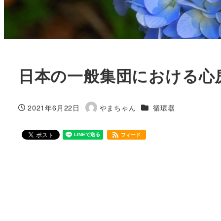
日本の一般集団における心
カテゴリー
2021年6月22日
やまちゃん
循環器
投稿日
著
者
フィード