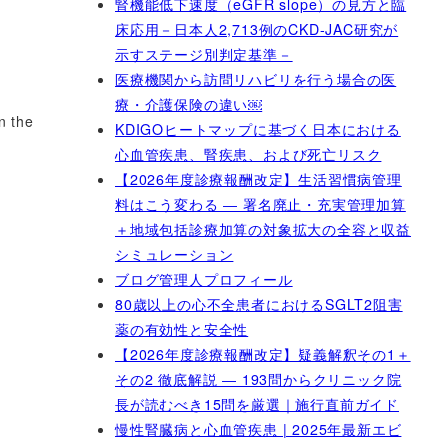
腎機能低下速度（eGFR slope）の見方と臨
床応用－日本人2,713例のCKD-JAC研究が
示すステージ別判定基準－
医療機関から訪問リハビリを行う場合の医
療・介護保険の違い￼
n the
KDIGOヒートマップに基づく日本における
心血管疾患、腎疾患、および死亡リスク
【2026年度診療報酬改定】生活習慣病管理
料はこう変わる ― 署名廃止・充実管理加算
＋地域包括診療加算の対象拡大の全容と収益
シミュレーション
ブログ管理人プロフィール
80歳以上の心不全患者におけるSGLT2阻害
薬の有効性と安全性
【2026年度診療報酬改定】疑義解釈その1＋
その2 徹底解説 ― 193問からクリニック院
長が読むべき15問を厳選｜施行直前ガイド
慢性腎臓病と心血管疾患 | 2025年最新エビ