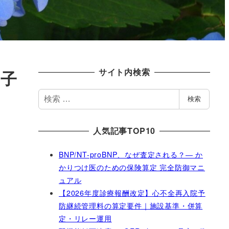
サイト内検索
因子
検
検索
索
人気記事TOP10
BNP/NT-proBNP、なぜ査定される？― か
かりつけ医のための保険算定 完全防御マニ
ュアル
【2026年度診療報酬改定】心不全再入院予
防継続管理料の算定要件｜施設基準・併算
定・リレー運用