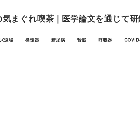
の気まぐれ喫茶｜医学論文を通じて研
イズ道場
循環器
糖尿病
腎臓
呼吸器
COVI