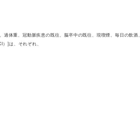
症、過体重、冠動脈疾患の既往、脳卒中の既往、現喫煙、毎日の飲酒
I）]は、それぞれ、