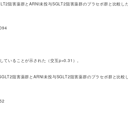
LT2阻害薬群とARNI未投与SGLT2阻害薬群のプラセボ群と比較し
094
していることが示された（交互p=0.31）。
GLT2阻害薬群とARNI未投与SGLT2阻害薬群のプラセボ群と比較
52