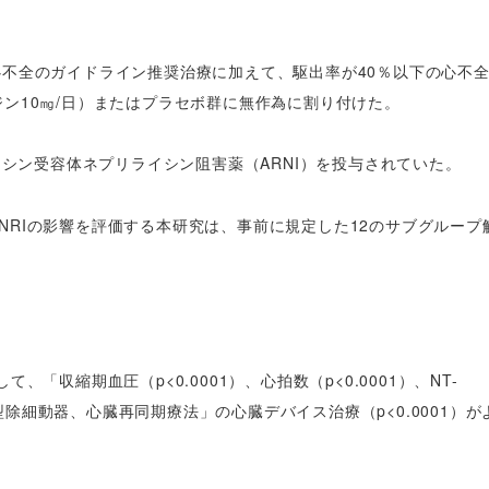
は、心不全のガイドライン推奨治療に加えて、駆出率が40％以下の心不
フロジン10㎎/日）またはプラセボ群に無作為に割り付けた。
ンシン受容体ネプリライシン阻害薬（ARNI）を投与されていた。
NRIの影響を評価する本研究は、事前に規定した12のサブグループ
「収縮期血圧（p<0.0001）、心拍数（p<0.0001）、NT-
込み型除細動器、心臓再同期療法」の心臓デバイス治療（p<0.0001）