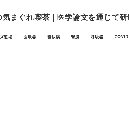
の気まぐれ喫茶｜医学論文を通じて研
イズ道場
循環器
糖尿病
腎臓
呼吸器
COVI