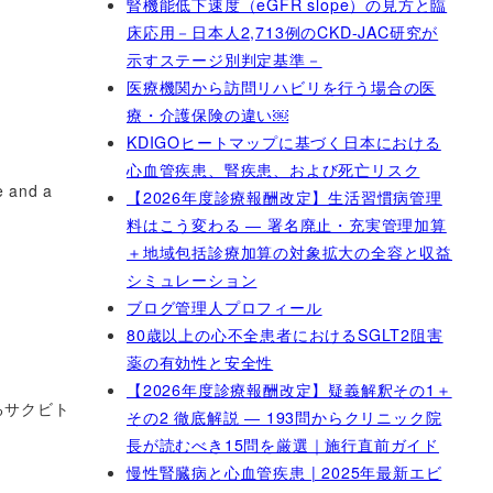
腎機能低下速度（eGFR slope）の見方と臨
床応用－日本人2,713例のCKD-JAC研究が
示すステージ別判定基準－
医療機関から訪問リハビリを行う場合の医
療・介護保険の違い￼
KDIGOヒートマップに基づく日本における
心血管疾患、腎疾患、および死亡リスク
e and a
【2026年度診療報酬改定】生活習慣病管理
料はこう変わる ― 署名廃止・充実管理加算
＋地域包括診療加算の対象拡大の全容と収益
シミュレーション
ブログ管理人プロフィール
80歳以上の心不全患者におけるSGLT2阻害
薬の有効性と安全性
【2026年度診療報酬改定】疑義解釈その1＋
るサクビト
その2 徹底解説 ― 193問からクリニック院
長が読むべき15問を厳選｜施行直前ガイド
慢性腎臓病と心血管疾患 | 2025年最新エビ