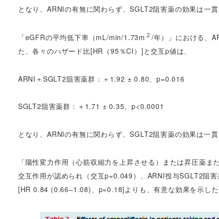
となり、ARNIの有無に関わらず、SGLT2阻害薬の効果は一貫
２
「eGFRの平均低下率（mL/min/1.73m
/年）」における、A
た、各々のハザード比[HR（95％CI）]と交互p値は、
ARNI＋SGLT2阻害薬群：＋1.92 ± 0.80、p=0.016
SGLT2阻害薬群：＋1.71 ± 0.35、p<0.0001
となり、ARNIの有無に関わらず、SGLT2阻害薬の効果は一貫
「陽性変力作用（心筋収縮力を上昇させる）または昇圧薬ま
交互作用が認められ（交互p=0.049）、ARNI投与SGLT2阻害薬群[H
[HR 0.84 (0.66–1.08)、p=0.18]よりも、有意な効果を示し