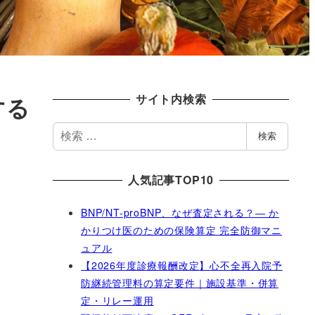
サイト内検索
する
検
検索
索
人気記事TOP10
BNP/NT-proBNP、なぜ査定される？― か
かりつけ医のための保険算定 完全防御マニ
ュアル
【2026年度診療報酬改定】心不全再入院予
防継続管理料の算定要件｜施設基準・併算
定・リレー運用