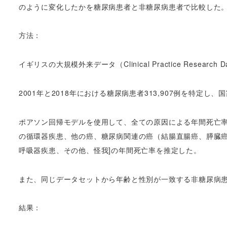
のように変化したかを糖尿病患者と非糖尿病患者で比較した
方法：
イギリスの大規模外来データ（Clinical Practice Research
2001年と2018年における糖尿病患者313,907例を特定
ポアソン回帰モデルを使用して、全ての原因による年間死亡率
の循環器疾患、他の癌、糖尿病関連の癌（結腸直腸癌、膵臓
呼吸器疾患、その他、怪我]の年間死亡率を推定した。
また、同じデータセットから年齢と性別が一致する非糖尿病患
結果：