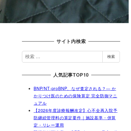
サイト内検索
検
検索
索
人気記事TOP10
BNP/NT-proBNP、なぜ査定される？― か
かりつけ医のための保険算定 完全防御マニ
ュアル
【2026年度診療報酬改定】心不全再入院予
防継続管理料の算定要件｜施設基準・併算
定・リレー運用