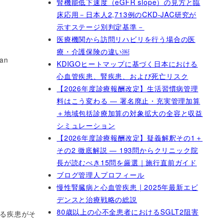
腎機能低下速度（eGFR slope）の見方と臨
床応用－日本人2,713例のCKD-JAC研究が
示すステージ別判定基準－
医療機関から訪問リハビリを行う場合の医
療・介護保険の違い￼
 an
KDIGOヒートマップに基づく日本における
心血管疾患、腎疾患、および死亡リスク
【2026年度診療報酬改定】生活習慣病管理
料はこう変わる ― 署名廃止・充実管理加算
＋地域包括診療加算の対象拡大の全容と収益
シミュレーション
【2026年度診療報酬改定】疑義解釈その1＋
その2 徹底解説 ― 193問からクリニック院
長が読むべき15問を厳選｜施行直前ガイド
ブログ管理人プロフィール
慢性腎臓病と心血管疾患 | 2025年最新エビ
デンスと治療戦略の総説
80歳以上の心不全患者におけるSGLT2阻害
る疾患がそ