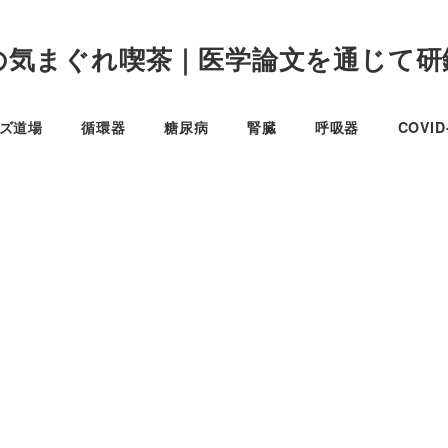
の気まぐれ喫茶｜医学論文を通じて研
イズ道場
循環器
糖尿病
腎臓
呼吸器
COVI