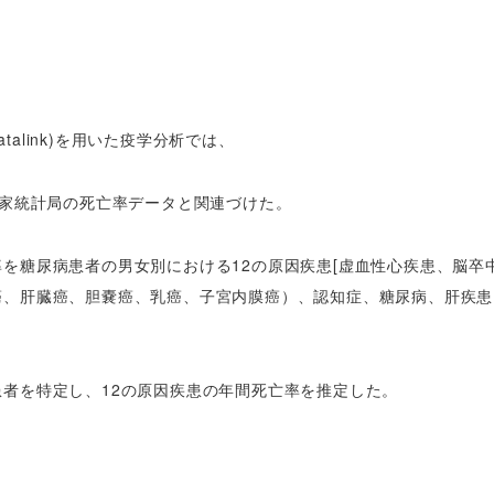
。
 Datalink)を用いた疫学分析では、
し、国家統計局の死亡率データと関連づけた。
を糖尿病患者の男女別における12の原因疾患[虚血性心疾患、脳卒
癌、肝臓癌、胆嚢癌、乳癌、子宮内膜癌）、認知症、糖尿病、肝疾患
者を特定し、12の原因疾患
の年間死亡率を推定した。