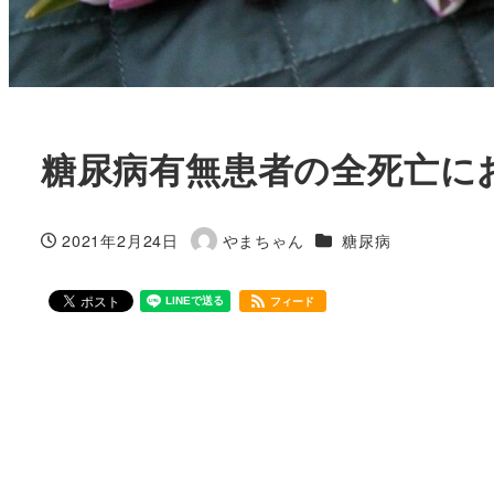
糖尿病有無患者の全死亡に
カテゴリー
2021年2月24日
やまちゃん
糖尿病
投稿日
著
者
フィード