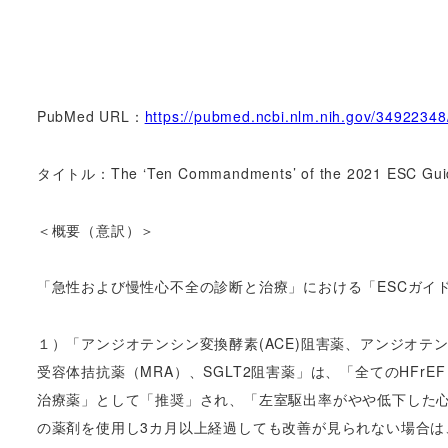
PubMed URL：
https://pubmed.ncbi.nlm.nih.gov/34922348
タイトル：The ‘Ten Commandments’ of the 2021 ESC Guideline
＜概要（意訳）＞
「急性および慢性心不全の診断と治療」における「ESCガイド
１）「アンジオテンシン変換酵素(ACE)阻害薬、アンジオテ
受容体拮抗薬（MRA）、SGLT2阻害薬」は、「全てのHFr
治療薬」として「推奨」され、「左室駆出率がやや低下した
の薬剤を使用し3カ月以上経過しても改善が見られない場合は