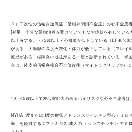
９）二次性の僧帽弁逆流症（僧帽弁閉鎖不全症）の心不全患
[補足：十分な薬物治療を受けていてもなお症状を有している
以上有する。・75歳以上・心機能が低下している（EF40
がある・大動脈の高度石灰化・体力が低下している（フレイ
療歴がある・縦隔炎の既往がある・癌と診断されている・米国
合は、経皮的僧帽弁接合不全修復術（マイトラクリップ®）
10）65歳以上で左心室肥大のあるハイリスクな心不全患者
NYHA I度またはII度の症状とトランスサイレチン型心アミ
率」を軽減するタファミジス[成人の トランスチレチン アミ
される。