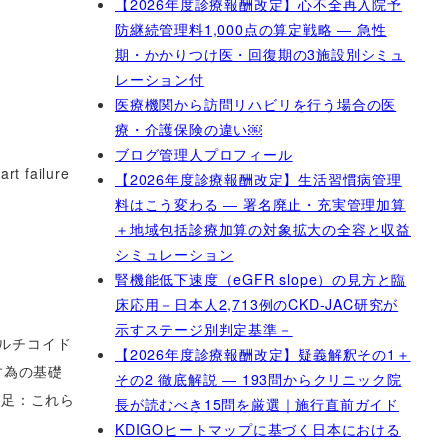
【2026年度診療報酬改定】心不全再入院予
防継続管理料1,000点の算定戦略 ― 急性
期・かかりつけ医・回復期の3施設別シミュ
レーション付
医療機関から訪問リハビリを行う場合の医
療・介護保険の違い￼
ブログ管理人プロフィール
rt failure
【2026年度診療報酬改定】生活習慣病管理
料はこう変わる ― 署名廃止・充実管理加算
＋地域包括診療加算の対象拡大の全容と収益
シミュレーション
腎機能低下速度（eGFR slope）の見方と臨
床応用－日本人2,713例のCKD-JAC研究が
示すステージ別判定基準－
コルチコイド
【2026年度診療報酬改定】疑義解釈その1＋
す為の基礎
その2 徹底解説 ― 193問からクリニック院
補足：これら
長が読むべき15問を厳選｜施行直前ガイド
KDIGOヒートマップに基づく日本における