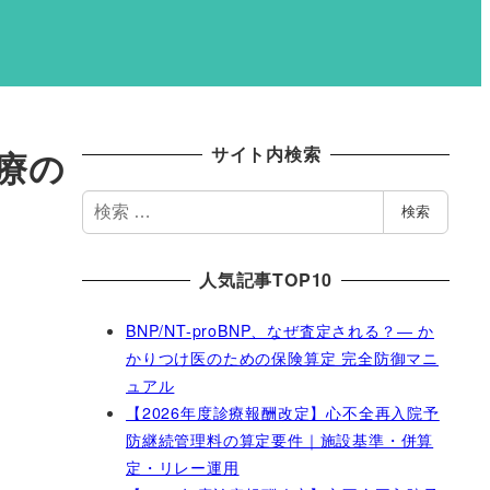
サイト内検索
治療の
検
検索
索
人気記事TOP10
BNP/NT-proBNP、なぜ査定される？― か
かりつけ医のための保険算定 完全防御マニ
ュアル
【2026年度診療報酬改定】心不全再入院予
防継続管理料の算定要件｜施設基準・併算
定・リレー運用