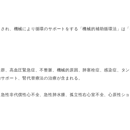
」され、機械により循環のサポートをする「機械的補助循環法」は「
候群、高血圧緊急症、不整脈、機械的原因、肺塞栓症、感染症、タン
的サポート、腎代替療法の治療が含まれる。
、急性非代償性心不全、急性肺水腫、孤立性右心室不全、心原性ショ