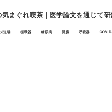
の気まぐれ喫茶｜医学論文を通じて研
イズ道場
循環器
糖尿病
腎臓
呼吸器
COVI