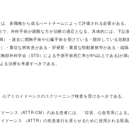
者は、多職種から成るハートチームによって評価される必要がある。
方で、外科手術が困難な方が治療の適応となる。具体的には、下記
%未満）・過去に開胸手術や心臓手術を受けている・開存している冠動
ル）・重症な肺疾患がある・肝硬変・重度な頸動脈狭窄がある・縦隔
胸部外科学会（STS）による予測手術死亡率が8%以上である]が満
による治療を考慮すべきである。
は、心アミロイドーシスのスクリーニング検査を受けるべきである。
ロイドーシス（ATTR-CM）のある患者には、「症状、心血管系によ
ロイドーシス （ATTR）の疾患進行を遅らせるために使用される医薬