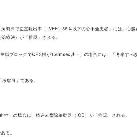
「洞調律で左室駆出率（LVEF）
35％以下の心不全患者」には、心臓
た治療法）が「推奨」される。
は非左脚ブロックでQRS幅が150msec以上」の場合には、「考慮すべ
、「考慮可」である。
虚血性」の場合は、植込み型除細動器（ICD）が「推奨」される。
である。