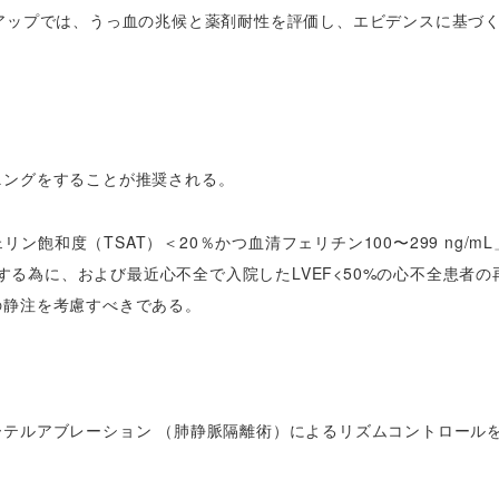
アップでは、うっ血の兆候と薬剤耐性を評価し、エビデンスに基づ
ニングをすることが推奨される。
リン飽和度（TSAT）＜20％かつ血清フェリチン100〜299 ng/m
善する為に、および最近心不全で入院したLVEF<50%の心不全患者
の静注を考慮すべきである。
テルアブレーション （肺静脈隔離術）によるリズムコントロール