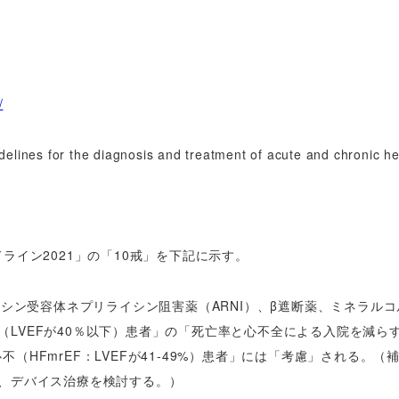
/
s for the diagnosis and treatment of acute and chronic hea
ライン2021」の「10戒」を下記に示す。
ンシン受容体ネプリライシン阻害薬（ARNI）、β遮断薬、ミネラル
EF（LVEFが40％以下）患者」の「死亡率と心不全による入院を減ら
心不
（HFmrEF：LVEFが41-49%）患者」には「考慮」される。
（
、デバイス治療を検討する。）