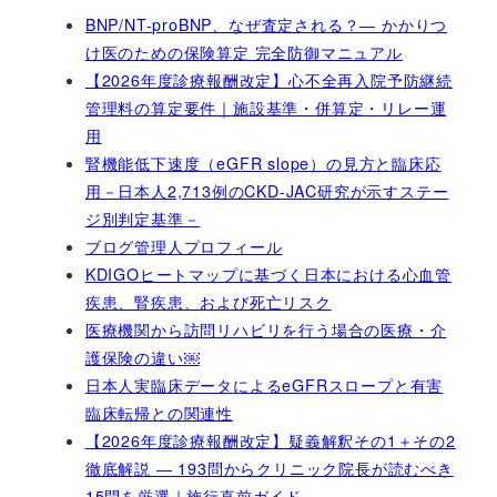
BNP/NT-proBNP、なぜ査定される？― かかりつ
け医のための保険算定 完全防御マニュアル
【2026年度診療報酬改定】心不全再入院予防継続
管理料の算定要件｜施設基準・併算定・リレー運
用
腎機能低下速度（eGFR slope）の見方と臨床応
用－日本人2,713例のCKD-JAC研究が示すステー
ジ別判定基準－
ブログ管理人プロフィール
KDIGOヒートマップに基づく日本における心血管
疾患、腎疾患、および死亡リスク
医療機関から訪問リハビリを行う場合の医療・介
護保険の違い￼
日本人実臨床データによるeGFRスロープと有害
臨床転帰との関連性
【2026年度診療報酬改定】疑義解釈その1＋その2
徹底解説 ― 193問からクリニック院長が読むべき
15問を厳選｜施行直前ガイド