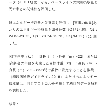
ータ（JEDIT研究）から、ベースラインの栄養摂取量と
死亡率との関連性を評価した。
総エネルギー摂取量と栄養素を評価し、[実際の体重]あ
たりのエネルギー摂取量を四分位数（Q1≦24.85、Q2：
24.86-29.73、Q3：29.74-34.78、Q4≧34.79）に分類
した。
[標準体重（kg）：身長（m）×身長（m）×22]、または
[高齢者の年齢を考慮した目標体重（kg）：身長（m）×
身長（m）×22～25の間で柔軟に設定することを推奨
（糖尿病診療ガイドライン2019）]あたりのエネルギー
摂取量は、同じプロトコルを使用して統計的データ解析
を実施した。
結果：