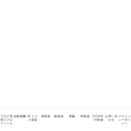
ブログ管
診療報酬
🥋 クイ
循環器
糖尿病
腎臓
呼吸器
COVID-
お問い合
プライバ
理人プロ
ズ道場
19関連
わせ
シーポリ
フィール
シー