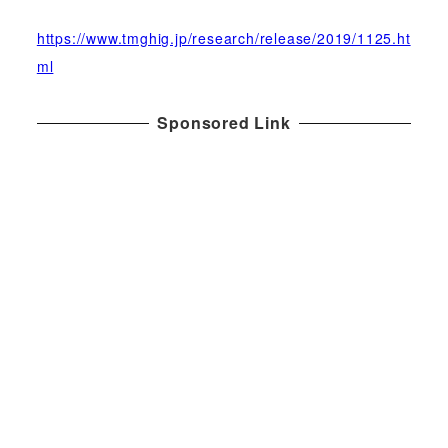
https://www.tmghig.jp/research/release/2019/1125.ht
ml
Sponsored Link