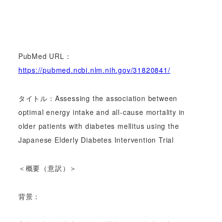
PubMed URL：
https://pubmed.ncbi.nlm.nih.gov/31820841/
タイトル：Assessing the association between
optimal energy intake and all-cause mortality in
older patients with diabetes mellitus using the
Japanese Elderly Diabetes Intervention Trial
＜概要（意訳）＞
背景：