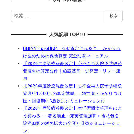
検
検索
索
人気記事TOP10
BNP/NT-proBNP、なぜ査定される？― かかりつ
け医のための保険算定 完全防御マニュアル
【2026年度診療報酬改定】心不全再入院予防継続
管理料の算定要件｜施設基準・併算定・リレー運
用
【2026年度診療報酬改定】心不全再入院予防継続
管理料1,000点の算定戦略 ― 急性期・かかりつけ
医・回復期の3施設別シミュレーション付
【2026年度診療報酬改定】生活習慣病管理料はこ
う変わる ― 署名廃止・充実管理加算＋地域包括
診療加算の対象拡大の全容と収益シミュレーショ
ン