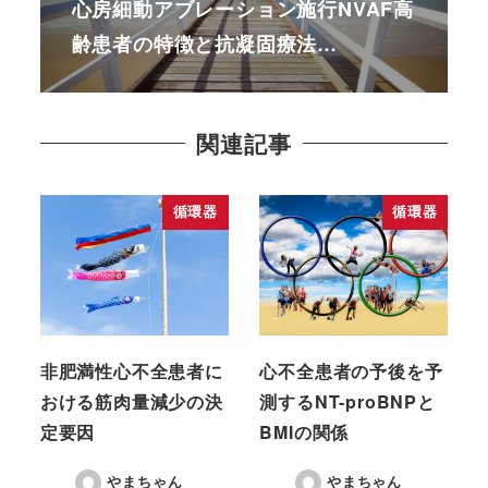
心房細動アブレーション施行NVAF高
齢患者の特徴と抗凝固療法…
関連記事
循環器
循環器
非肥満性心不全患者に
心不全患者の予後を予
おける筋肉量減少の決
測するNT-proBNPと
定要因
BMIの関係
やまちゃん
やまちゃん