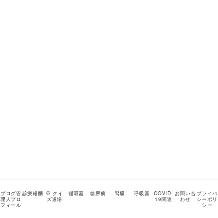
ブログ管
診療報酬
🥋 クイ
循環器
糖尿病
腎臓
呼吸器
COVID-
お問い合
プライバ
理人プロ
ズ道場
19関連
わせ
シーポリ
フィール
シー