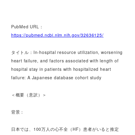
PubMed URL：
https://pubmed.ncbi.nlm.nih.gov/32636125/
タイトル：In-hospital resource utilization, worsening
heart failure, and factors associated with length of
hospital stay in patients with hospitalized heart
failure: A Japanese database cohort study
＜概要（意訳）＞
背景：
日本では、100万人の心不全（HF）患者がいると推定