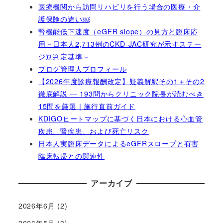
医療機関から訪問リハビリを行う場合の医療・介
護保険の違い￼
腎機能低下速度（eGFR slope）の見方と臨床応
用－日本人2,713例のCKD-JAC研究が示すステー
ジ別判定基準－
ブログ管理人プロフィール
【2026年度診療報酬改定】疑義解釈その1＋その2
徹底解説 ― 193問からクリニック院長が読むべき
15問を厳選｜施行直前ガイド
KDIGOヒートマップに基づく日本における心血管
疾患、腎疾患、および死亡リスク
日本人実臨床データによるeGFRスロープと有害
臨床転帰との関連性
アーカイブ
2026年6月
(2)